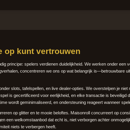
e op kunt vertrouwen
dig principe: spelers verdienen duidelijkheid. We werken onder een v
gverhalen, concentreren we ons op wat belangrijk is—betrouwbare uitb
er slots, tafelspellen, en live dealer-opties. We overstelpen je niet 
 spel is gecertificeerd voor eerlijkheid, en elke transactie is beveili
wntime wordt geminimaliseerd, en ondersteuning reageert wanneer spe
reren op glitter en te mooie beloftes. Maisonroll concurreert op con
gen een welkomstaanbod dat echt is, niet verborgen achter onmogel
iteit niets te verbergen heeft.