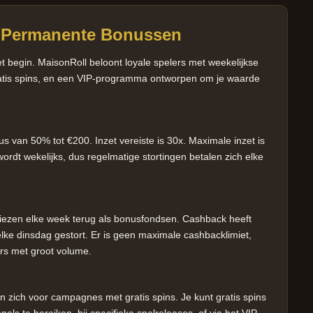
t Permanente Bonussen
t begin. MaisonRoll beloont loyale spelers met weekelijkse
atis spins, en een VIP-programma ontworpen om je waarde
s van 50% tot €200. Inzet vereiste is 30x. Maximale inzet is
ordt wekelijks, dus regelmatige stortingen betalen zich elke
rliezen elke week terug als bonusfondsen. Cashback heeft
elke dinsdag gestort. Er is geen maximale cashbacklimiet,
ers met groot volume.
en zich voor campagnes met gratis spins. Je kunt gratis spins