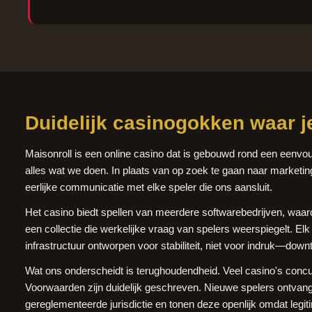
Duidelijk casinogokken waar j
Maisonroll is een online casino dat is gebouwd rond een eenvou
alles wat we doen. In plaats van op zoek te gaan naar marketin
eerlijke communicatie met elke speler die ons aansluit.
Het casino biedt spellen van meerdere softwarebedrijven, waarond
een collectie die werkelijke vraag van spelers weerspiegelt. Elk
infrastructuur ontworpen voor stabiliteit, niet voor indruk—do
Wat ons onderscheidt is terughoudendheid. Veel casino's concur
Voorwaarden zijn duidelijk geschreven. Nieuwe spelers ontvan
gereglementeerde jurisdictie en tonen deze openlijk omdat legitim