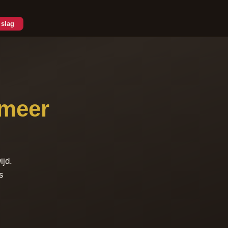
 slag
 meer
ijd.
s