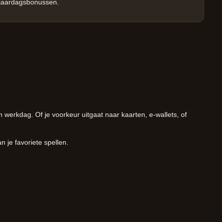
erjaardagsbonussen.
 werkdag. Of je voorkeur uitgaat naar kaarten, e-wallets, of
 je favoriete spellen.