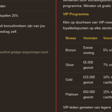
verdienen door stortelingsdremp
programma. Winsten uit gratis
nden
VIP Programma
elspellen 25%
Klim op doorheen vier VIP-niv
it bonusfondsen zijn van jou
loyaliteitspunten op elke stort
edrag zelf.
Niveau
Vereisten
Voord
Eerste
Bronze
5% st
sonRoll geldige vergunningen bezit.
storting
€5.000
Silver
7% st
gestort
€15.000
10% s
Gold
gestort
cashb
€50.000
15% s
Platinum
gestort
cashb
VIP-leden genieten van lagere 