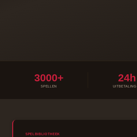
3000+
24h
SPELLEN
UITBETALIN
SPELBIBLIOTHEEK