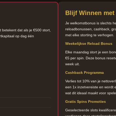
Blijf Winnen me
Je welkomstbonus is slechts he
reloadbonussen, cashback, gr
 betekent dat als je €500 stort,
met elke storting te verhogen.
tkapitaal op dag één
Weekelijkse Reload Bonus
Elke maandag stort je een bonu
€5 per spin. Deze bonus resetw
week uit.
Cashback Programma
Verlies tot 10% van je nettove
een 1x inzetvereiste en wordt 
wat dit ideaal maakt voor spel
Gratis Spins Promoties
Geselecteerde slots kwalificer