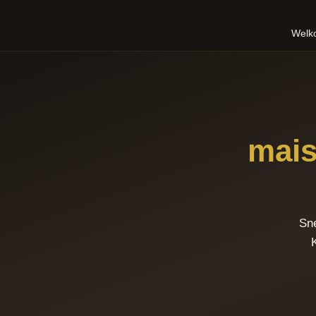
Welk
mais
Sne